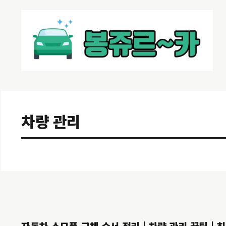
컨
텐
츠
로
건
너
뛰
기
차량 관리