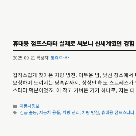
고
그
리
휴대용 점프스타터 실제로 써보니 신세계였던 경험 |
2025-09-21
작성자:
봉쥬르~카
갑작스럽게 찾아온 차량 방전. 어두운 밤, 낯선 장소에서
요청하며 느껴지는 당혹감까지. 상상만 해도 스트레스가 
스타터 덕분이었죠. 이 작고 가벼운 기기 하나로, 저는 더
카
자동차정보
테
태
긴급 출동
,
자동차 용품
,
차량 관리
,
차량 방전
,
휴대용 점프스타터
고
그
리