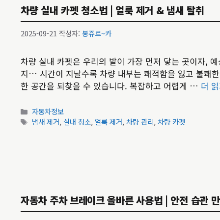
차량 실내 카펫 청소법 | 얼룩 제거 & 냄새 탈취
2025-09-21
작성자:
봉쥬르~카
차량 실내 카펫은 우리의 발이 가장 먼저 닿는 곳이자, 예
지… 시간이 지날수록 차량 내부는 쾌적함을 잃고 불쾌한
한 공간을 되찾을 수 있습니다. 복잡하고 어렵게 …
더 
카
자동차정보
테
태
냄새 제거
,
실내 청소
,
얼룩 제거
,
차량 관리
,
차량 카펫
고
그
리
자동차 주차 브레이크 올바른 사용법 | 안전 습관 만