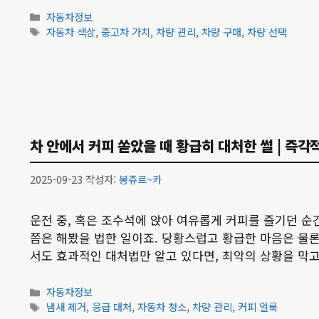
카
자동차정보
테
태
자동차 색상
,
중고차 가치
,
차량 관리
,
차량 구매
,
차량 선택
고
그
리
차 안에서 커피 쏟았을 때 황급히 대처한 썰 | 즉각적
2025-09-23
작성자:
봉쥬르~카
운전 중, 혹은 조수석에 앉아 여유롭게 커피를 즐기던 순
쯤은 해봤을 법한 일이죠. 당황스럽고 황급한 마음은 물론
서도 효과적인 대처법만 알고 있다면, 최악의 상황을 막
카
자동차정보
테
태
냄새 제거
,
응급 대처
,
자동차 청소
,
차량 관리
,
커피 얼룩