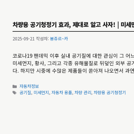
차량용 공기청정기 효과, 제대로 알고 사자! | 미세먼
2025-09-21
작성자:
봉쥬르~카
코로나19 팬데믹 이후 실내 공기질에 대한 관심이 그 
미세먼지, 황사, 그리고 각종 유해물질로 뒤덮인 외부 
다. 하지만 시중에 수많은 제품들이 쏟아져 나오면서 과연
카
자동차정보
테
태
공기질
,
미세먼지
,
자동차 용품
,
차량 관리
,
차량용 공기청정기
고
그
리