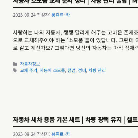
자동차 소모품 교체 순서 정리 | 차량 관리 꿀팁 | 
2025-09-24
작성자:
봉쥬르~카
사랑하는 나의 자동차, 쌩쌩 달리게 해주는 고마운 존재죠
으로 교체해주어야 하는 ‘소모품’들이 있답니다. 그런데 
로 갈고 계신가요? 그렇다면 당신의 자동차는 아직 잠재
카
자동차정보
테
태
교체 주기
,
자동차 소모품
,
점검
,
정비
,
차량 관리
고
그
리
자동차 세차 용품 기본 세트 | 차량 광택 유지 | 셀
2025-09-24
작성자:
봉쥬르~카