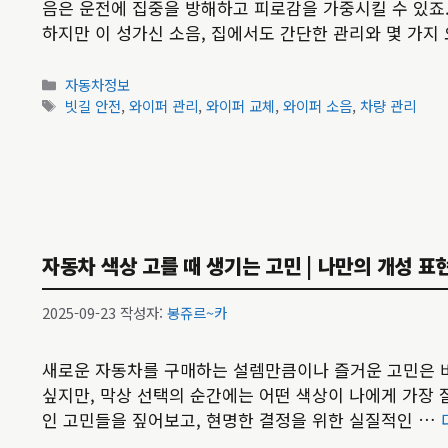
음은 운전에 집중을 방해하고 피로감을 가중시킬 수 있죠.
하지만 이 성가신 소음, 집에서도 간단한 관리와 몇 가지
카
자동차정보
테
태
빗길 안전
,
와이퍼 관리
,
와이퍼 교체
,
와이퍼 소음
,
차량 관리
고
그
리
자동차 색상 고를 때 생기는 고민 | 나만의 개성 표현
2025-09-23
작성자:
봉쥬르~카
새로운 자동차를 구매하는 설렘만큼이나 즐거운 고민은 바로
싶지만, 막상 선택의 순간에는 어떤 색상이 나에게 가장 
인 고민들을 짚어보고, 현명한 결정을 위한 실질적인 …