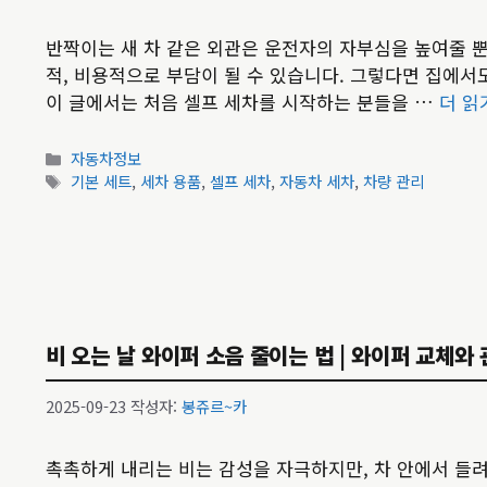
반짝이는 새 차 같은 외관은 운전자의 자부심을 높여줄 
적, 비용적으로 부담이 될 수 있습니다. 그렇다면 집에서도
이 글에서는 처음 셀프 세차를 시작하는 분들을 …
더 읽
카
자동차정보
테
태
기본 세트
,
세차 용품
,
셀프 세차
,
자동차 세차
,
차량 관리
고
그
리
비 오는 날 와이퍼 소음 줄이는 법 | 와이퍼 교체와
2025-09-23
작성자:
봉쥬르~카
촉촉하게 내리는 비는 감성을 자극하지만, 차 안에서 들