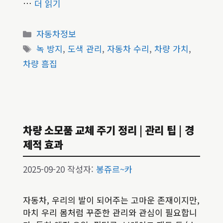
…
더 읽기
카
자동차정보
테
태
녹 방지
,
도색 관리
,
자동차 수리
,
차량 가치
,
고
그
차량 흠집
리
차량 소모품 교체 주기 정리 | 관리 팁 | 경
제적 효과
2025-09-20
작성자:
봉쥬르~카
자동차, 우리의 발이 되어주는 고마운 존재이지만,
마치 우리 몸처럼 꾸준한 관리와 관심이 필요합니