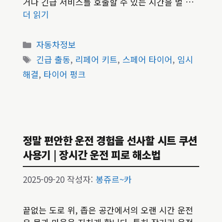
거나 긴급 서비스를 호출할 수 있는 시간을 벌 …
더 읽기
카
자동차정보
테
태
긴급 출동
,
리페어 키트
,
스페어 타이어
,
임시
고
그
해결
,
타이어 펑크
리
정말 편안한 운전 경험을 선사할 시트 쿠션
사용기 | 장시간 운전 피로 해소법
2025-09-20
작성자:
봉쥬르~카
끝없는 도로 위, 좁은 공간에서의 오랜 시간 운전