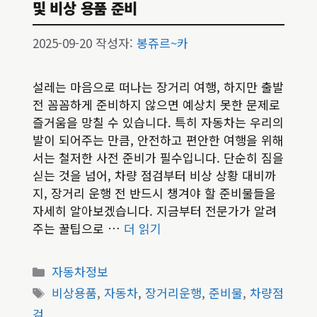
및 비상 용품 준비
2025-09-20
작성자:
봉쥬르~카
설레는 마음으로 떠나는 장거리 여행, 하지만 출발
전 꼼꼼하게 준비하지 않으면 예상치 못한 문제로
즐거움을 망칠 수 있습니다. 특히 자동차는 우리의
발이 되어주는 만큼, 안전하고 편안한 여행을 위해
서는 철저한 사전 준비가 필수입니다. 단순히 짐을
싣는 것을 넘어, 차량 점검부터 비상 상황 대비까
지, 장거리 운행 전 반드시 챙겨야 할 준비물들을
자세히 알아보겠습니다. 지금부터 전문가가 알려
주는 꿀팁으로 …
더 읽기
카
자동차정보
테
태
비상용품
,
자동차
,
장거리운행
,
준비물
,
차량점
고
그
검