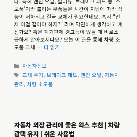
다. 특히 엔진 오일, 필터류, 브레이크 패드 등 ‘소
모품’이라 불리는 부품들은 시간이 지남에 따라 성
능이 저하되고 결국 교체가 필요한데요. 혹시 “언
제 이걸 갈아야 하지?” 라며 막연하게 생각하고 계
신가요? 혹은 계기판에 경고등이 떴을 때 비로소
급하게 알아보시나요? 오늘 이 글을 통해 차량 소
모품 교체 …
더 읽기
카
자동차정보
테
태
교체 주기
,
브레이크 패드
,
엔진 오일
,
자동차
고
그
관리
,
차량 소모품
리
자동차 외장 관리에 좋은 왁스 추천 | 차량
광택 유지 | 쉬운 사용법