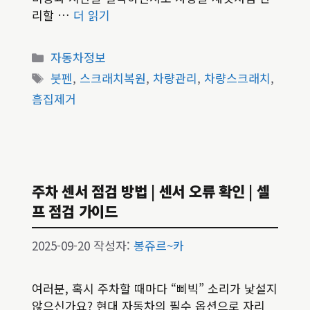
리할 …
더 읽기
카
자동차정보
테
태
붓펜
,
스크래치복원
,
차량관리
,
차량스크래치
,
고
그
흠집제거
리
주차 센서 점검 방법 | 센서 오류 확인 | 셀
프 점검 가이드
2025-09-20
작성자:
봉쥬르~카
여러분, 혹시 주차할 때마다 “삐빅” 소리가 낯설지
않으신가요? 현대 자동차의 필수 옵션으로 자리