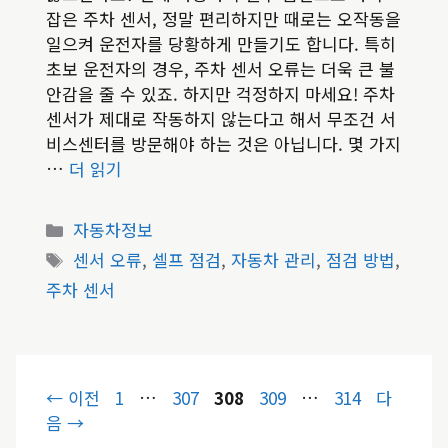
잡은 주차 센서, 정말 편리하지만 때로는 오작동을
일으켜 운전자를 당황하게 만들기도 합니다. 특히
초보 운전자의 경우, 주차 센서 오류는 더욱 큰 불
안감을 줄 수 있죠. 하지만 걱정하지 마세요! 주차
센서가 제대로 작동하지 않는다고 해서 무조건 서
비스센터를 방문해야 하는 것은 아닙니다. 몇 가지
…
더 읽기
카
자동차정보
테
태
센서 오류
,
셀프 점검
,
자동차 관리
,
점검 방법
,
고
그
주차 센서
리
페
페
페
페
페
←
이전
1
…
307
308
309
…
314
다
이
이
이
이
이
음
→
지
지
지
지
지