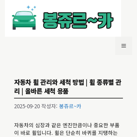
컨
텐
츠
로
건
너
메
뛰
기
뉴
자동차 휠 관리와 세척 방법 | 휠 종류별 관
리 | 올바른 세척 용품
2025-09-20
작성자:
봉쥬르~카
자동차의 심장과 같은 엔진만큼이나 중요한 부품
이 바로 휠입니다. 휠은 단순히 바퀴를 지탱하는