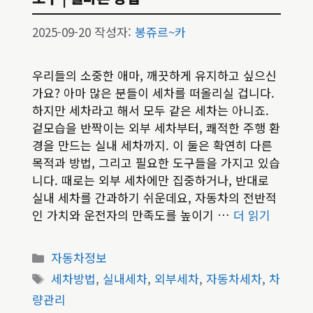
2025-09-20
작성자:
봉쥬르~카
우리들의 소중한 애마, 깨끗하게 유지하고 싶으신
가요? 아마 많은 분들이 세차를 떠올리실 겁니다.
하지만 세차라고 해서 모두 같은 세차는 아니죠.
겉모습을 반짝이는 외부 세차부터, 쾌적한 주행 환
경을 만드는 실내 세차까지. 이 둘은 확연히 다른
목적과 방법, 그리고 필요한 도구들을 가지고 있습
니다. 때로는 외부 세차에만 집중하거나, 반대로
실내 세차를 간과하기 쉬운데요, 자동차의 전반적
인 가치와 운전자의 만족도를 높이기 …
더 읽기
카
자동차정보
테
태
세차방법
,
실내세차
,
외부세차
,
자동차세차
,
차
고
그
량관리
리