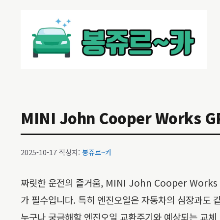
컨
텐
츠
로
건
너
뛰
기
MINI John Cooper Wor
2025-10-17
작성자:
봉쥬르~카
짜릿한 운전의 즐거움, MINI John Cooper W
가 필수입니다. 특히 엔진오일은 자동차의 심장과도 같은 
누구나 궁금해할 엔진오일 교환주기와 예상되는 교체 비용