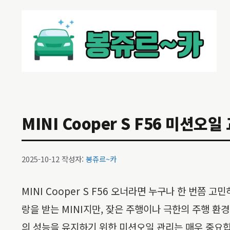
컨
텐
츠
로
건
너
뛰
기
MINI Cooper S F56 미션오
2025-10-12
작성자:
봉쥬르~카
MINI Cooper S F56 오너라면 누구나 한 번쯤
랑을 받는 MINI지만, 잦은 주행이나 극한의 주행 
의 성능을 유지하기 위한 미션오일 관리는 매우 중요합니다