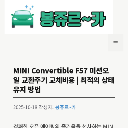
컨
텐
츠
로
건
너
메
뛰
기
뉴
MINI Convertible F57 미션오
일 교환주기 교체비용 | 최적의 상태
유지 방법
2025-10-18
작성자:
봉쥬르~카
경쾌한 오픈 에어링의 즐거움을 선사하는 MINI