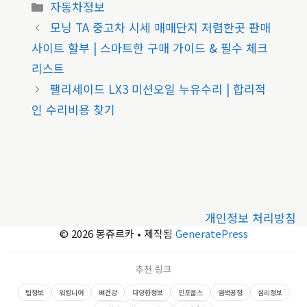
카
자동차정보
테
모닝 TA 중고차 시세 매매단지 저렴한곳 판매
고
사이트 할부 | 스마트한 구매 가이드 & 필수 체크
리
리스트
팰리세이드 LX3 미션오일 누유수리 | 합리적
인 수리비용 찾기
개인정보 처리방침
© 2026 봉쥬르카
• 제작됨
GeneratePress
추천 링크
팁정보
워킹니어
뼈건강
다양한정보
인포웁스
염색공정
심리정보