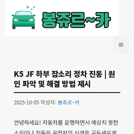
컨
텐
츠
로
건
너
메
뛰
기
뉴
K5 JF 하부 잡소리 정차 진동 | 원
인 파악 및 해결 방법 제시
2025-10-05
작성자:
봉쥬르~카
안녕하세요! 자동차를 운행하면서 예상치 못한
소음이나 진동은 운전자의 신경을 곤두세우게