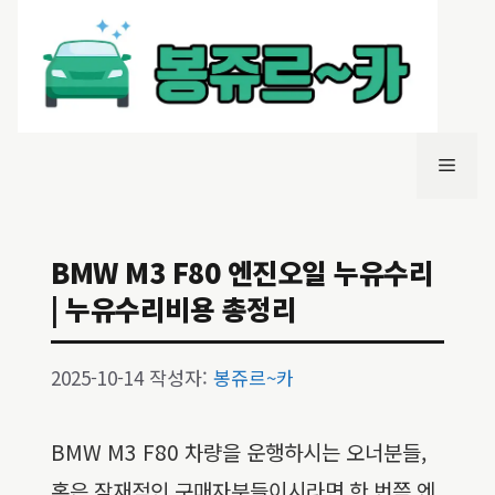
컨
텐
츠
로
건
너
메
뛰
기
뉴
BMW M3 F80 엔진오일 누유수리
| 누유수리비용 총정리
2025-10-14
작성자:
봉쥬르~카
BMW M3 F80 차량을 운행하시는 오너분들,
혹은 잠재적인 구매자분들이시라면 한 번쯤 엔