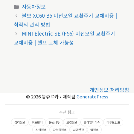
카
자동차정보
테
볼보 XC60 B5 미션오일 교환주기 교체비용 |
고
최적의 관리 방법
리
MINI Electric SE (F56) 미션오일 교환주기
교체비용 | 셀프 교체 가능성
개인정보 처리방침
© 2026 봉쥬르카
• 제작됨
GeneratePress
추천 링크
심리정보
위드윈터
웁스나우
로컬정보
올데일리이슈
더푸드인포
지역정보
자격증정보
치아건강
팁정보