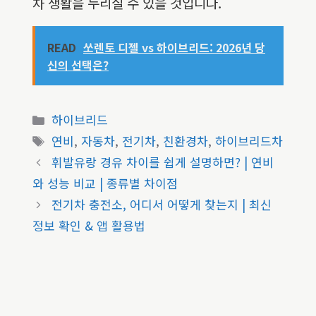
차 생활을 누리실 수 있을 것입니다.
READ
쏘렌토 디젤 vs 하이브리드: 2026년 당
신의 선택은?
카
하이브리드
테
태
연비
,
자동차
,
전기차
,
친환경차
,
하이브리드차
고
그
휘발유랑 경유 차이를 쉽게 설명하면? | 연비
리
와 성능 비교 | 종류별 차이점
전기차 충전소, 어디서 어떻게 찾는지 | 최신
정보 확인 & 앱 활용법