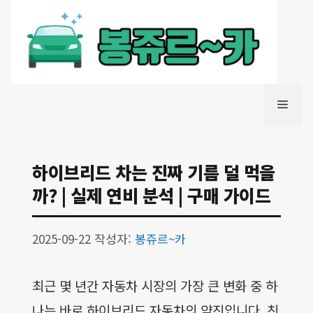
컨
텐
츠
로
건
너
메
뛰
기
뉴
하이브리드 차는 진짜 기름 덜 먹을
까? | 실제 연비 분석 | 구매 가이드
2025-09-22
작성자:
봉쥬르~카
최근 몇 년간 자동차 시장의 가장 큰 변화 중 하
나는 바로 하이브리드 자동차의 약진입니다. 친