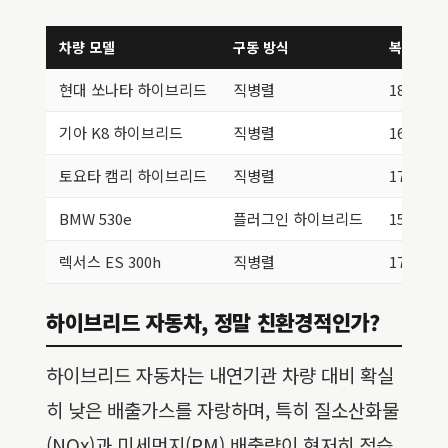
차량 모델
구동 방식
복합 연비 
현대 쏘나타 하이브리드
직병렬
18.0
기아 K8 하이브리드
직병렬
16.2
토요타 캠리 하이브리드
직병렬
17.5
BMW 530e
플러그인 하이브리드
15.0 (전
렉서스 ES 300h
직병렬
17.2
하이브리드 자동차, 정말 친환경적인가?
하이브리드 자동차는 내연기관 차량 대비 확실
히 낮은 배출가스를 자랑하며, 특히 질소산화물
(NOx)과 미세먼지(PM) 배출량이 현저히 적습