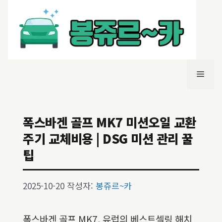
컨
텐
츠
로
건
너
메
뛰
기
뉴
폭스바겐 골프 MK7 미션오일 교환
주기 교체비용 | DSG 미션 관리 꿀
팁
2025-10-20
작성자:
봉쥬르~카
폭스바겐 골프 MK7, 유럽의 베스트셀링 해치