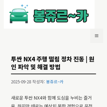
컨
텐
츠
로
건
너
메
뛰
기
뉴
투싼 NX4 주행 떨림 정차 진동 | 원
인 파악 및 해결 방법
2025-09-28
작성자:
봉쥬르~카
새로운 투싼 NX4와 함께 도심을 누비는 즐거
움, 하지만 때로는 예상치 못한 경험으로 운전