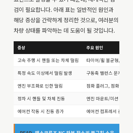
검이 필요합니다. 아래 표는 일반적인 원인과
해당 증상을 간략하게 정리한 것으로, 여러분의
차량 상태를 파악하는 데 도움이 될 것입니다.
증상
주요 원인
고속 주행 시 핸들 또는 차체 떨림
타이어/휠 불균형, 휠 
특정 속도 이상에서 떨림 발생
구동축 밸런스 문제, 변
엔진 부조화로 인한 떨림
점화 플러그, 점화 코일,
정차 시 핸들 및 차체 진동
엔진 마운트/미션 마운트
에어컨 작동 시 진동 증가
에어컨 컴프레서 관련 문
READ
맥스크루즈 NC 하부 잡소리 불규칙 소음