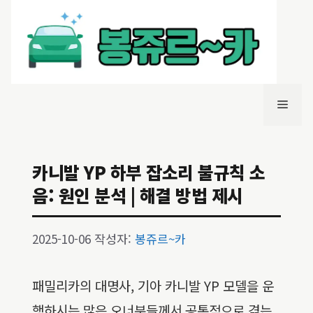
컨
텐
츠
로
건
너
메
뛰
기
뉴
카니발 YP 하부 잡소리 불규칙 소
음: 원인 분석 | 해결 방법 제시
2025-10-06
작성자:
봉쥬르~카
패밀리카의 대명사, 기아 카니발 YP 모델을 운
행하시는 많은 오너분들께서 공통적으로 겪는