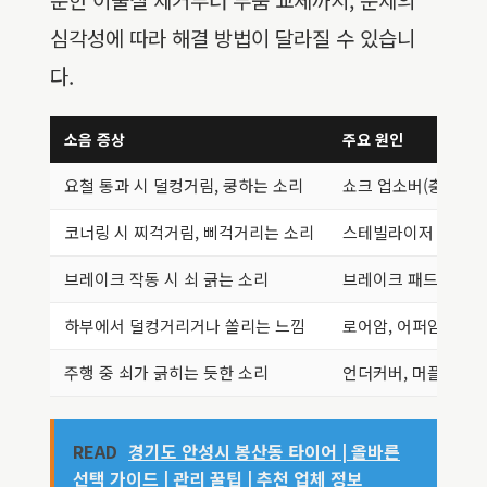
심각성에 따라 해결 방법이 달라질 수 있습니
다.
소음 증상
주요 원인
요철 통과 시 덜컹거림, 쿵하는 소리
쇼크 업소버(충격 흡수
코너링 시 찌걱거림, 삐걱거리는 소리
스테빌라이저 링크 또
브레이크 작동 시 쇠 긁는 소리
브레이크 패드 마모 
하부에서 덜컹거리거나 쏠리는 느낌
로어암, 어퍼암 등의 
주행 중 쇠가 긁히는 듯한 소리
언더커버, 머플러, 배
READ
경기도 안성시 봉산동 타이어 | 올바른
선택 가이드 | 관리 꿀팁 | 추천 업체 정보