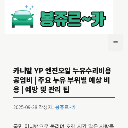
컨
텐
츠
로
건
너
메
뛰
기
뉴
카니발 YP 엔진오일 누유수리비용
공임비 | 주요 누유 부위별 예상 비
용 | 예방 및 관리 팁
2025-09-28
작성자:
봉쥬르~카
국민 미니밴으로 불리며 오랜 시간 많은 사랑을