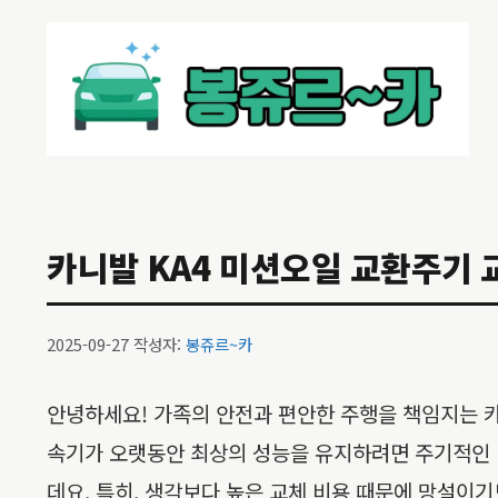
컨
텐
츠
로
건
너
뛰
기
카니발 KA4 미션오일 교환주기 
2025-09-27
작성자:
봉쥬르~카
안녕하세요! 가족의 안전과 편안한 주행을 책임지는 카니
속기가 오랫동안 최상의 성능을 유지하려면 주기적인 미션
데요. 특히, 생각보다 높은 교체 비용 때문에 망설이기