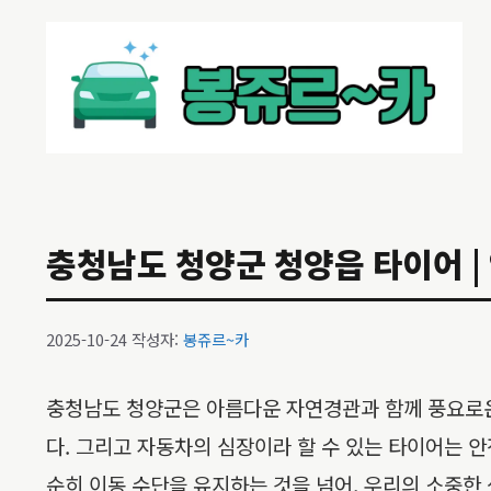
컨
텐
츠
로
건
너
뛰
기
충청남도 청양군 청양읍 타이어 | 
2025-10-24
작성자:
봉쥬르~카
충청남도 청양군은 아름다운 자연경관과 함께 풍요로운
다. 그리고 자동차의 심장이라 할 수 있는 타이어는 
순히 이동 수단을 유지하는 것을 넘어, 우리의 소중한