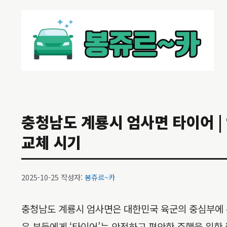
컨
텐
츠
로
건
너
뛰
기
충청남도 계룡시 엄사면 타이어 | 
교체 시기
2025-10-25
작성자:
봉쥬르~카
충청남도 계룡시 엄사면은 대한민국 육군의 중심부에 
은 분들에게 ‘타이어’는 안전하고 편안한 주행을 위한