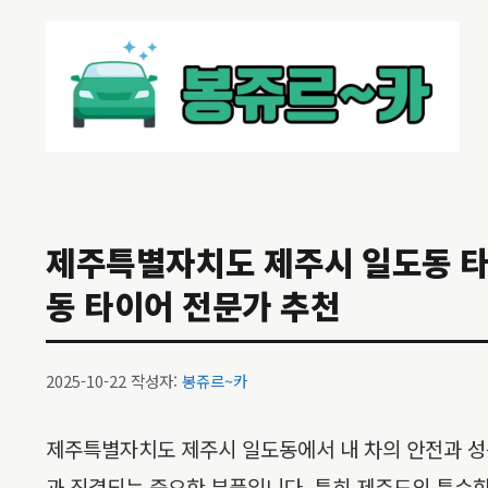
컨
텐
츠
로
건
너
뛰
기
제주특별자치도 제주시 일도동 타이어
동 타이어 전문가 추천
2025-10-22
작성자:
봉쥬르~카
제주특별자치도 제주시 일도동에서 내 차의 안전과 성
과 직결되는 중요한 부품입니다. 특히 제주도의 특수한