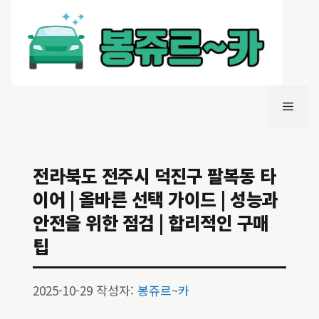
컨
텐
츠
로
건
너
메
뛰
기
뉴
전라북도 전주시 덕진구 팔복동 타
이어 | 올바른 선택 가이드 | 성능과
안전을 위한 점검 | 합리적인 구매
팁
2025-10-29
작성자:
봉쥬르~카