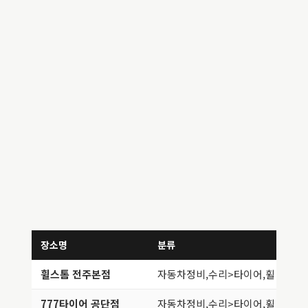
장소명
분류
주
휠스톰 전주본점
자동차정비,수리>타이어,휠
전
777타이어 공단점
자동차정비,수리>타이어,휠
전