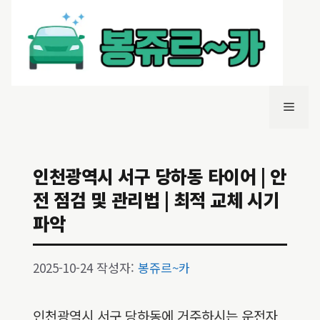
컨
텐
츠
로
건
너
메
뛰
기
뉴
인천광역시 서구 당하동 타이어 | 안
전 점검 및 관리법 | 최적 교체 시기
파악
2025-10-24
작성자:
봉쥬르~카
인천광역시 서구 당하동에 거주하시는 운전자