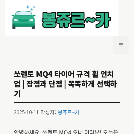
컨
텐
츠
로
건
너
메
뛰
기
뉴
쏘렌토 MQ4 타이어 규격 휠 인치
업 | 장점과 단점 | 똑똑하게 선택하
기
2025-10-11
작성자:
봉쥬르~카
안녕하세요, 쏘렌토 MQ4 오너 여러분! 오늘은