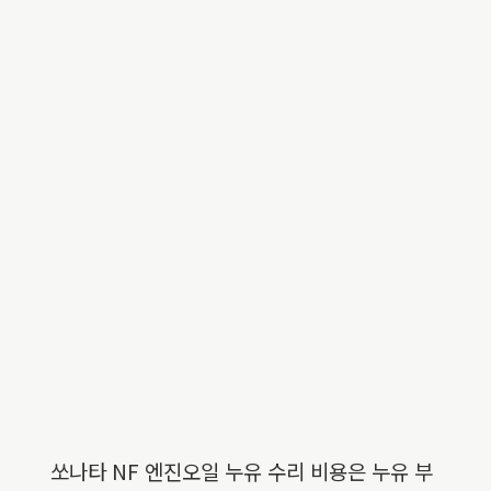
쏘나타 NF 엔진오일 누유 수리 비용은 누유 부