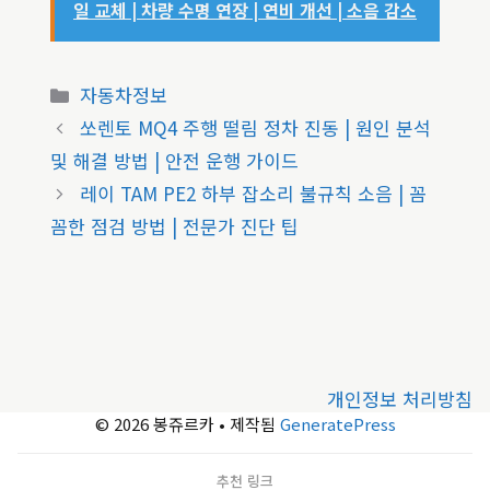
일 교체 | 차량 수명 연장 | 연비 개선 | 소음 감소
카
자동차정보
테
쏘렌토 MQ4 주행 떨림 정차 진동 | 원인 분석
고
및 해결 방법 | 안전 운행 가이드
리
레이 TAM PE2 하부 잡소리 불규칙 소음 | 꼼
꼼한 점검 방법 | 전문가 진단 팁
개인정보 처리방침
© 2026 봉쥬르카
• 제작됨
GeneratePress
추천 링크