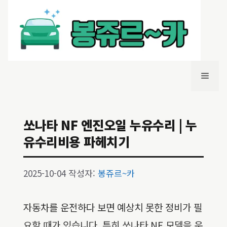
컨
텐
츠
로
건
너
메
뛰
기
뉴
쏘나타 NF 엔진오일 누유수리 | 누
유수리비용 파헤치기
2025-10-04
작성자:
봉쥬르~카
자동차를 운전하다 보면 예상치 못한 정비가 필
요할 때가 있습니다. 특히 쏘나타 NF 모델을 운