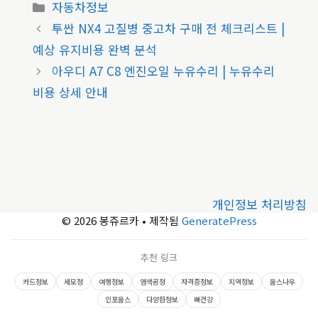
카
자동차정보
테
투싼 NX4 고질병 중고차 구매 전 체크리스트 |
고
예상 유지비용 완벽 분석
리
아우디 A7 C8 엔진오일 누유수리 | 누유수리
비용 상세 안내
개인정보 처리방침
© 2026 봉쥬르카
• 제작됨
GeneratePress
추천 링크
카드정보
세모정
여행정보
염색공정
자격증정보
지역정보
웁스나우
인포웁스
다양한정보
뼈건강