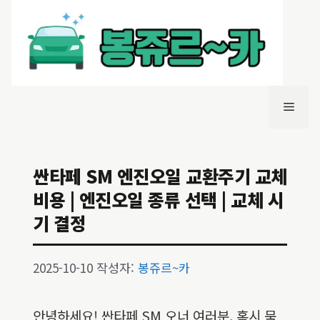
컨
텐
츠
로
건
너
메
뛰
기
뉴
싼타페 SM 엔진오일 교환주기 교체
비용 | 엔진오일 종류 선택 | 교체 시
기 결정
2025-10-10
작성자:
봉쥬르~카
안녕하세요! 싼타페 SM 오너 여러분, 혹시 묵