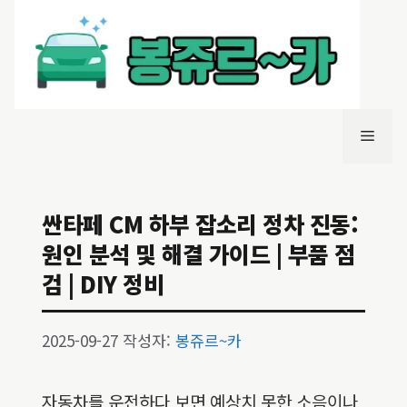
컨
텐
츠
로
건
너
메
뛰
기
뉴
싼타페 CM 하부 잡소리 정차 진동:
원인 분석 및 해결 가이드 | 부품 점
검 | DIY 정비
2025-09-27
작성자:
봉쥬르~카
자동차를 운전하다 보면 예상치 못한 소음이나