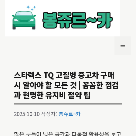
컨
텐
츠
로
건
너
메
뛰
기
뉴
스타렉스 TQ 고질병 중고차 구매
시 알아야 할 모든 것 | 꼼꼼한 점검
과 현명한 유지비 절약 팁
2025-10-10
작성자:
봉쥬르~카
많은 분들이 넓은 공간과 다목적 활용성을 보고