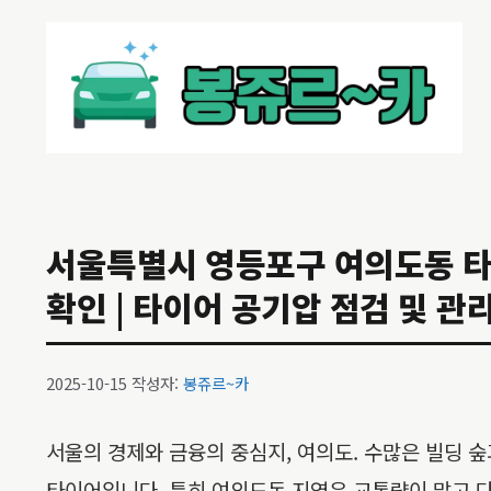
컨
텐
츠
로
건
너
뛰
기
서울특별시 영등포구 여의도동 타이
확인 | 타이어 공기압 점검 및 관리
2025-10-15
작성자:
봉쥬르~카
서울의 경제와 금융의 중심지, 여의도. 수많은 빌딩 
타이어입니다. 특히 여의도동 지역은 교통량이 많고 다