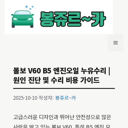
컨
텐
츠
로
건
너
메
뛰
기
뉴
볼보 V60 B5 엔진오일 누유수리 |
원인 진단 및 수리 비용 가이드
2025-10-10
작성자:
봉쥬르~카
고급스러운 디자인과 뛰어난 안전성으로 많은
사랑을 받고 있는 볼보 V60, 특히 B5 엔진 모