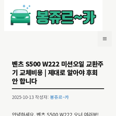
컨
텐
츠
로
건
너
메
뛰
기
뉴
벤츠 S500 W222 미션오일 교환주
기 교체비용 | 제대로 알아야 후회
안 합니다
2025-10-13
작성자:
봉쥬르~카
안녕하세요, 벤츠 S500 W222 오너 여러분!