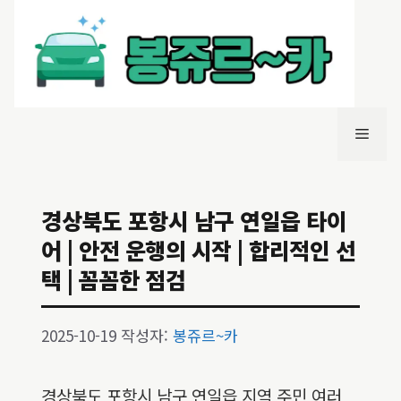
컨
텐
츠
로
건
너
메
뛰
기
뉴
경상북도 포항시 남구 연일읍 타이
어 | 안전 운행의 시작 | 합리적인 선
택 | 꼼꼼한 점검
2025-10-19
작성자:
봉쥬르~카
경상북도 포항시 남구 연일읍 지역 주민 여러