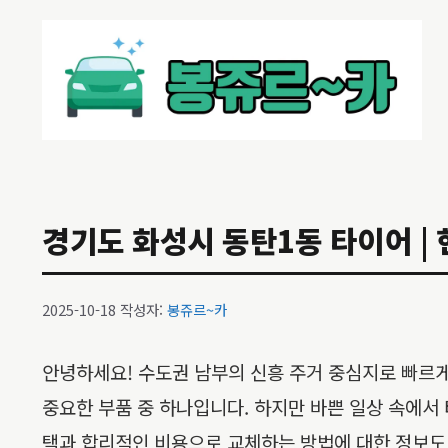
컨
텐
츠
로
건
너
뛰
기
경기도 화성시 동탄1동 타이어 | 현
2025-10-18
작성자:
봉쥬르~카
안녕하세요! 수도권 남부의 신흥 주거 중심지로 빠르게
중요한 부품 중 하나입니다. 하지만 바쁜 일상 속에서 
택과 합리적인 비용으로 교체하는 방법에 대한 정보도 