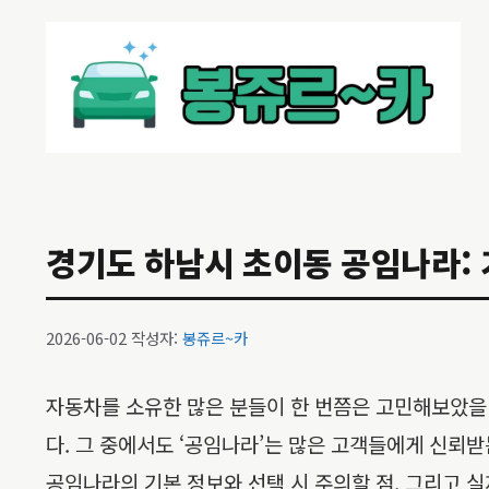
컨
텐
츠
로
건
너
뛰
기
경기도 하남시 초이동 공임나라: 기
2026-06-02
작성자:
봉쥬르~카
자동차를 소유한 많은 분들이 한 번쯤은 고민해보았을 
다. 그 중에서도 ‘공임나라’는 많은 고객들에게 신뢰
공임나라의 기본 정보와 선택 시 주의할 점, 그리고