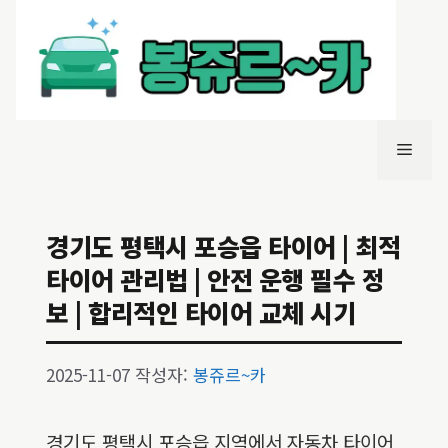
컨
텐
츠
로
건
너
메
뛰
기
뉴
경기도 평택시 포승읍 타이어 | 최적
타이어 관리법 | 안전 운행 필수 정
보 | 합리적인 타이어 교체 시기
2025-11-07
작성자:
봉쥬르~카
경기도 평택시 포승읍 지역에서 자동차 타이어