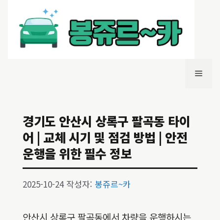
컨
텐
츠
로
건
너
메
뛰
기
뉴
경기도 안산시 상록구 팔곡동 타이
어 | 교체 시기 및 점검 방법 | 안전
운행을 위한 필수 정보
2025-10-24
작성자:
봉쥬르~카
안산시 상록구 팔곡동에서 차량을 운행하시는