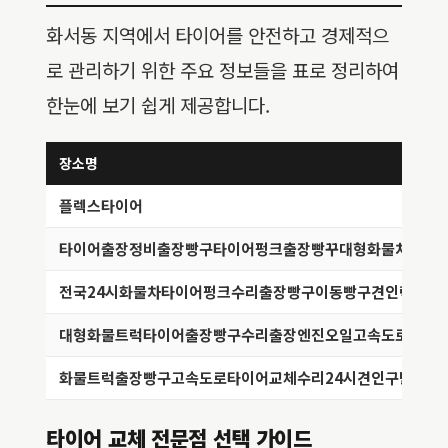
화서동 지역에서 타이어를 안전하고 경제적으
로 관리하기 위한 주요 정보들을 표로 정리하여
한눈에 보기 쉽게 제공합니다.
장소명
플렉스타이어
타이어출장정비출장빵구타이어펑크출장빵꾸대형화물차타이
전국24시화물차타이어펑크수리출장빵구이동빵구견인렉카
대형화물트럭타이어출장빵구수리출장엔진오일고속도로견인
화물트럭출장빵구고속도로타이어교체수리24시견인구난
타이어 교체 전문점 선택 가이드