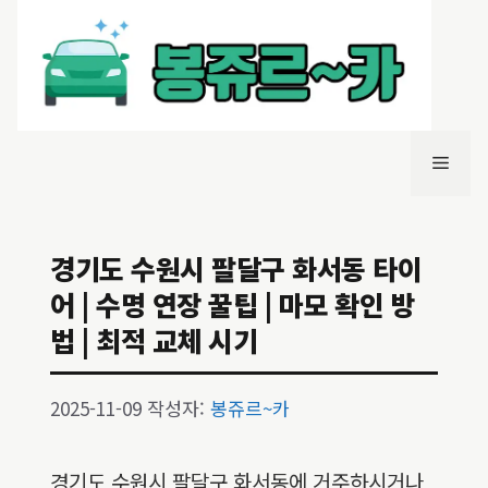
컨
텐
츠
로
건
너
메
뛰
기
뉴
경기도 수원시 팔달구 화서동 타이
어 | 수명 연장 꿀팁 | 마모 확인 방
법 | 최적 교체 시기
2025-11-09
작성자:
봉쥬르~카
경기도 수원시 팔달구 화서동에 거주하시거나