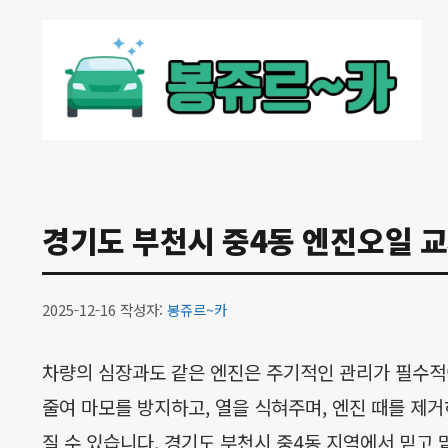
컨
텐
츠
로
건
너
뛰
기
경기도 부천시 중4동 엔진오일 교체
2025-12-16
작성자:
봉쥬르~카
차량의 심장과도 같은 엔진은 주기적인 관리가 필수적
줄여 마모를 방지하고, 열을 식혀주며, 엔진 때를 제
질 수 있습니다. 경기도 부천시 중4동 지역에서 믿고