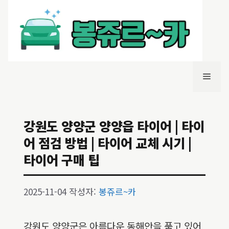
컨
텐
츠
로
건
너
메
뛰
기
뉴
강원도 양양군 양양읍 타이어 | 타이
어 점검 방법 | 타이어 교체 시기 |
타이어 구매 팁
2025-11-04
작성자:
봉쥬르~카
강원도 양양군은 아름다운 동해안을 품고 있어