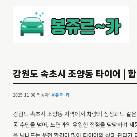
컨
텐
츠
로
건
너
뛰
기
강원도 속초시 조양동 타이어 | 합
2025-11-08
작성자:
봉쥬르~카
강원도 속초시 조양동 지역에서 차량의 심장과도 같은 
동 수단을 넘어, 노면과의 유일한 접점을 담당하며 제
을 넘나드는 운전 환경이 많아 타이어의 상태 관리가 